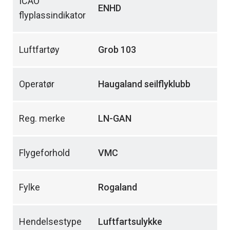
ICAO
ENHD
flyplassindikator
Luftfartøy
Grob 103
Operatør
Haugaland seilflyklubb
Reg. merke
LN-GAN
Flygeforhold
VMC
Fylke
Rogaland
Hendelsestype
Luftfartsulykke