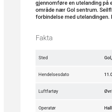
gjennomføre en utelanding på e
område nær Gol sentrum. Seilfly
Fakta
Sted
Gol
Hendelsesdato
11.
Luftfartøy
Øvri
Operatør
Hal