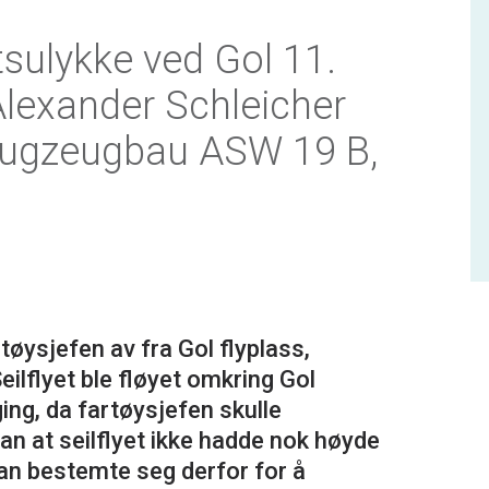
tsulykke ved Gol 11.
lexander Schleicher
lugzeugbau ASW 19 B,
øysjefen av fra Gol flyplass,
lflyet ble fløyet omkring Gol
ing, da fartøysjefen skulle
han at seilflyet ikke hadde nok høyde
 Han bestemte seg derfor for å