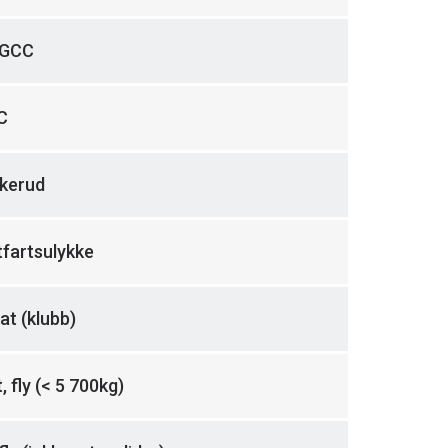
-GCC
C
kerud
tfartsulykke
at (klubb)
, fly (< 5 700kg)