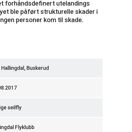
t forhåndsdefinert utelandings
et ble påført strukturelle skader i
, Hallingdal, Buskerud
08.2017
ge seilfly
lingdal Flyklubb