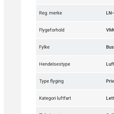
Reg. merke
LN
Flygeforhold
VM
Fylke
Bus
Hendelsestype
Luf
Type flyging
Priv
Kategori luftfart
Lett