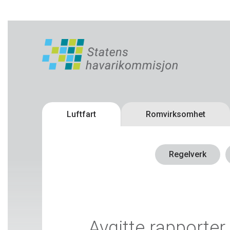
Luftfart
Romvirksomhet
Regelverk
Avgitte rapporter