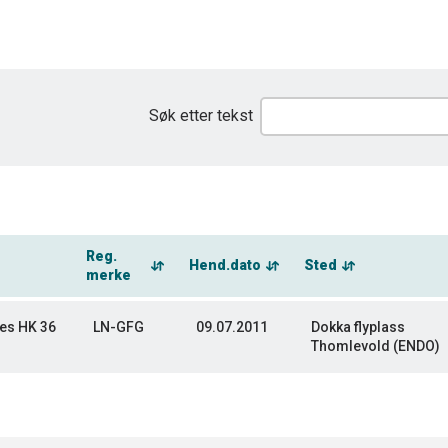
Søk etter tekst
Reg.
Hend.dato
Sted
merke
ies HK 36
LN-GFG
09.07.2011
Dokka flyplass
Thomlevold (ENDO)