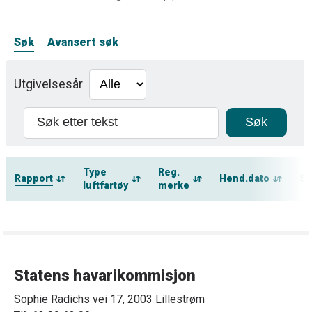
Søk
Avansert søk
Utgivelsesår
Type
Reg.
Rapport
Hend.dato
St
luftfartøy
merke
Statens havarikommisjon
Sophie Radichs vei 17, 2003 Lillestrøm