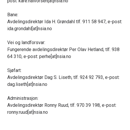
post: kare.halvorsen[at]nsia.no
Bane:
Avdelingsdirektør Ida H. Grøndahl tlf. 911 58 947, e-post:
ida.grondahl[at]nsia.no
Vei og landforsvar:
Fungerende avdelingsdirektør Per Olav Hetland, tlf. 938
64 310, e-post: perhe[at]nsia.no
Sjøfart:
Avdelingsdirektør Dag S. Liseth, tlf. 924 92 793, e-post:
dag.liseth[at]nsia.no
Administrasjon:
Avdelingsdirektør Ronny Ruud, tlf. 970 39 198, e-post:
ronny.ruud[at]nsia.no