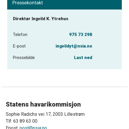
Pressekontakt
Direktør Ingvild K. Ytrehus
Telefon
975 73 298
E-post
ingvildyt@nsia.no
Pressebilde
Last ned
Statens havarikommisjon
Sophie Radichs vei 17, 2003 Lillestrøm
Tlf: 63 89 63 00
Epost:
post@nsia.no