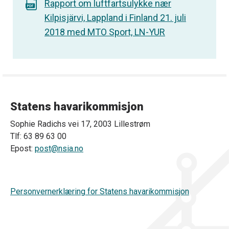
Rapport om luftfartsulykke nær
Kilpisjärvi, Lappland i Finland 21. juli
2018 med MTO Sport, LN-YUR
Statens havarikommisjon
Sophie Radichs vei 17, 2003 Lillestrøm
Tlf: 63 89 63 00
Epost:
post@nsia.no
Personvernerklæring for Statens havarikommisjon