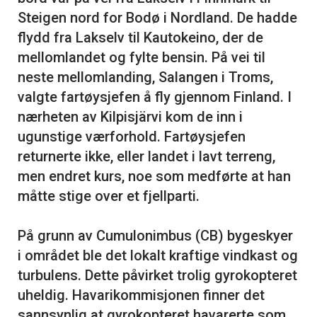
Steigen nord for Bodø i Nordland. De hadde
flydd fra Lakselv til Kautokeino, der de
mellomlandet og fylte bensin. På vei til
neste mellomlanding, Salangen i Troms,
valgte fartøysjefen å fly gjennom Finland. I
nærheten av Kilpisjärvi kom de inn i
ugunstige værforhold. Fartøysjefen
returnerte ikke, eller landet i lavt terreng,
men endret kurs, noe som medførte at han
måtte stige over et fjellparti.
På grunn av Cumulonimbus (CB) bygeskyer
i området ble det lokalt kraftige vindkast og
turbulens. Dette påvirket trolig gyrokopteret
uheldig. Havarikommisjonen finner det
sannsynlig at gyrokopteret havarerte som