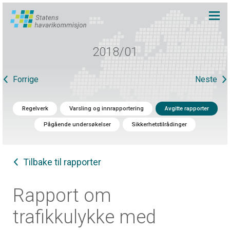
2018/01
Forrige
Neste
Regelverk
Varsling og innrapportering
Avgitte rapporter
Pågående undersøkelser
Sikkerhetstilrådinger
Tilbake til rapporter
Rapport om
trafikkulykke med