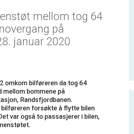
nstøt mellom tog 64
anovergang på
28. januar 2020
22 omkom bilføreren da tog 64
tod mellom bommene på
tasjon, Randsfjordbanen.
bilføreren forsøkte å flytte bilen
et var også to passasjerer i bilen,