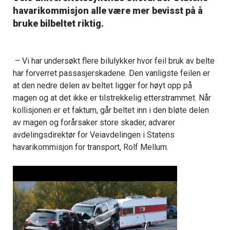
havarikommisjon alle være mer bevisst på å
bruke bilbeltet riktig.
– Vi har undersøkt flere bilulykker hvor feil bruk av belte
har forverret passasjerskadene. Den vanligste feilen er
at den nedre delen av beltet ligger for høyt opp på
magen og at det ikke er tilstrekkelig etterstrammet. Når
kollisjonen er et faktum, går beltet inn i den bløte delen
av magen og forårsaker store skader, advarer
avdelingsdirektør for Veiavdelingen i Statens
havarikommisjon for transport, Rolf Mellum.