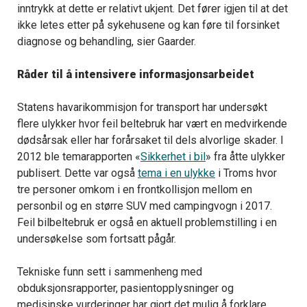
inntrykk at dette er relativt ukjent. Det fører igjen til at det
ikke letes etter på sykehusene og kan føre til forsinket
diagnose og behandling, sier Gaarder.
Råder til å intensivere informasjonsarbeidet
Statens havarikommisjon for transport har undersøkt
flere ulykker hvor feil beltebruk har vært en medvirkende
dødsårsak eller har forårsaket til dels alvorlige skader. I
2012 ble temarapporten «
Sikkerhet i bil
» fra åtte ulykker
publisert. Dette var også
tema i en ulykke
i Troms hvor
tre personer omkom i en frontkollisjon mellom en
personbil og en større SUV med campingvogn i 2017.
Feil bilbeltebruk er også en aktuell problemstilling i en
undersøkelse som fortsatt pågår.
Tekniske funn sett i sammenheng med
obduksjonsrapporter, pasientopplysninger og
medisinske vurderinger har gjort det mulig å forklare