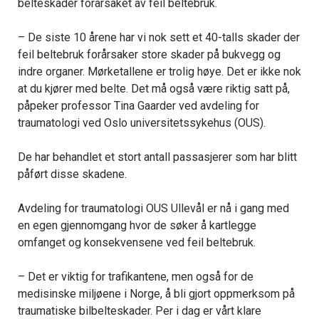
belteskader forårsaket av feil beltebruk.
– De siste 10 årene har vi nok sett et 40-talls skader der
feil beltebruk forårsaker store skader på bukvegg og
indre organer. Mørketallene er trolig høye. Det er ikke nok
at du kjører med belte. Det må også være riktig satt på,
påpeker professor Tina Gaarder ved avdeling for
traumatologi ved Oslo universitetssykehus (OUS).
De har behandlet et stort antall passasjerer som har blitt
påført disse skadene.
Avdeling for traumatologi OUS Ullevål er nå i gang med
en egen gjennomgang hvor de søker å kartlegge
omfanget og konsekvensene ved feil beltebruk.
– Det er viktig for trafikantene, men også for de
medisinske miljøene i Norge, å bli gjort oppmerksom på
traumatiske bilbelteskader. Per i dag er vårt klare