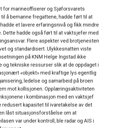
t for marineoffiserer og Sjøforsvarets
til å bemanne fregattene, hadde ført til at
, hadde et lavere erfaringsnivå og fikk mindre
e. Dette hadde også ført til at vaktsjefer med
ringsansvar. Flere aspekter ved brotjenesten
revet og standardisert. Ulykkesnatten viste
bosetningen på KNM Helge Ingstad ikke
e og tekniske ressurser slik at de oppdaget i
tasjonært «objekt» med kraftige lys egentlig
rganisering, ledelse og samarbeid på broen
rem mot kollisjonen. Opplæringsaktiviteten
funksjonene i kombinasjon med en vaktsjef
redusert kapasitet til ivaretakelse av det
å en låst situasjonsforståelse om at
lasen var under kontroll, ble radar og AIS i