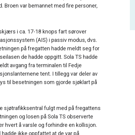
d. Broen var bemannet med fire personer,
kjærs i ca. 17-18 knops fart sørover
kasjonssystem (AIS) i passiv modus, dvs.
etningen på fregatten hadde meldt seg for
e seilasen de hadde oppgitt. Sola TS hadde
eldt avgang fra terminalen til Fedje
jonslanternene tent. I tillegg var deler av
lys til besetningen som gjorde sjøklart på
je sjøtrafikksentral fulgt med på fregattens
etningen og losen på Sola TS observerte
 hvert å varsle og forhindre en kollisjon.
adde ikke oppfattet at de var på