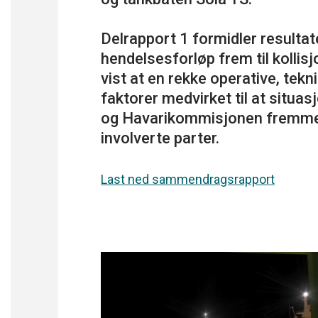
Delrapport 1 formidler resulta
hendelsesforløp frem til kollis
vist at en rekke operative, tek
faktorer medvirket til at situa
og Havarikommisjonen fremmer 1
Last ned sammendragsrapport