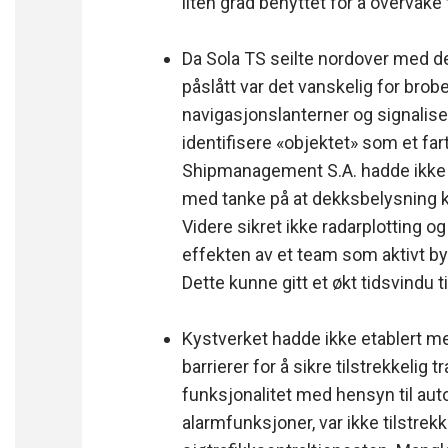
liten grad benyttet for å overvåke
Da Sola TS seilte nordover med 
påslått var det vanskelig for bro
navigasjonslanterner og signalise
identifisere «objektet» som et fa
Shipmanagement S.A. hadde ikke 
med tanke på at dekksbelysning k
Videre sikret ikke radarplotting o
effekten av et team som aktivt by
Dette kunne gitt et økt tidsvindu ti
Kystverket hadde ikke etablert m
barrierer for å sikre tilstrekkeli
funksjonalitet med hensyn til auto
alarmfunksjoner, var ikke tilstrekk