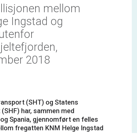
llisjonen mellom
ge Ingstad og
utenfor
jeltefjorden,
ember 2018
ransport (SHT) og Statens
t (SHF) har, sammen med
og Spania, gjennomført en felles
ellom fregatten KNM Helge Ingstad