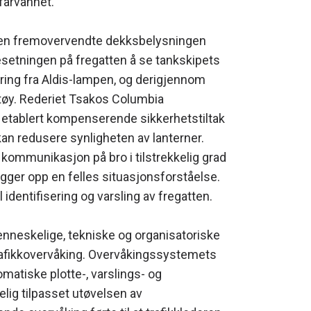
 farvannet.
den fremovervendte dekksbelysningen
besetningen på fregatten å se tankskipets
ring fra Aldis-lampen, og derigjennom
rtøy. Rederiet Tsakos Columbia
etablert kompenserende sikkerhetstiltak
an redusere synligheten av lanterner.
g kommunikasjon på bro i tilstrekkelig grad
gger opp en felles situasjonsforståelse.
l identifisering og varsling av fregatten.
enneskelige, tekniske og organisatoriske
g trafikkovervåking. Overvåkingssystemets
matiske plotte-, varslings- og
elig tilpasset utøvelsen av