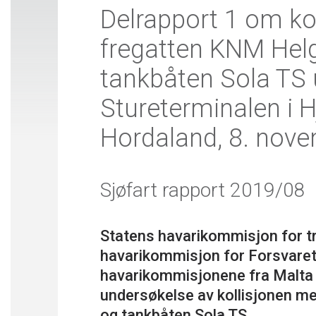
Delrapport 1 om ko
fregatten KNM Hel
tankbåten Sola TS 
Stureterminalen i H
Hordaland, 8. nov
Sjøfart rapport 2019/08
Statens havarikommisjon for t
havarikommisjon for Forsvare
havarikommisjonene fra Malta 
undersøkelse av kollisjonen m
og tankbåten Sola TS.