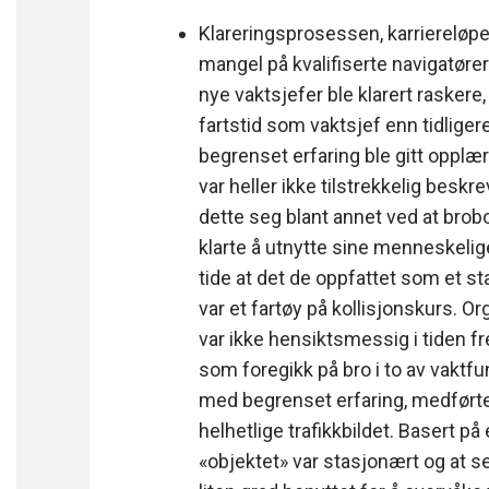
Klareringsprosessen, karriereløpe
mangel på kvalifiserte navigatører 
nye vaktsjefer ble klarert raskere
fartstid som vaktsjef enn tidliger
begrenset erfaring ble gitt opplæ
var heller ikke tilstrekkelig besk
dette seg blant annet ved at bro
klarte å utnytte sine menneskelig
tide at det de oppfattet som et s
var et fartøy på kollisjonskurs. O
var ikke hensiktsmessig i tiden f
som foregikk på bro i to av vakt
med begrenset erfaring, medførte 
helhetlige trafikkbildet. Basert p
«objektet» var stasjonært og at sei