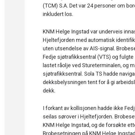
(TCM) S.A. Det var 24 personer om bor
inkludert los.
KNM Helge Ingstad var underveis innas
Hjeltefjorden med automatisk identifi
uten utsendelse av AIS-signal. Brobes
Fedje sjøtrafikksentral (VTS) og fulgt
lastet råolje ved Stureterminalen, og m
sjøtrafikksentral. Sola TS hadde navigas
dekksbelysningen tent for å gi arbeids
dekk.
I forkant av kollisjonen hadde ikke Fed
seilas sørover i Hjeltefjorden. Brobes
KNM Helge Ingstad, og de forsøkte etter
Brobesetningen på KNM Helge Ingstad h