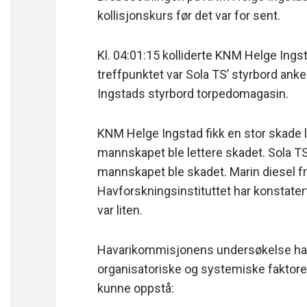
kollisjonskurs før det var for sent.
Kl. 04:01:15 kolliderte KNM Helge Ings
treffpunktet var Sola TS’ styrbord ank
Ingstads styrbord torpedomagasin.
KNM Helge Ingstad fikk en stor skade 
mannskapet ble lettere skadet. Sola TS
mannskapet ble skadet. Marin diesel fr
Havforskningsinstituttet har konstatert
var liten.
Havarikommisjonens undersøkelse har v
organisatoriske og systemiske faktorer 
kunne oppstå: