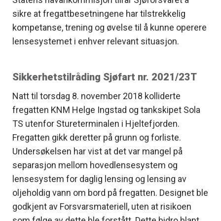
sikre at fregattbesetningene har tilstrekkelig
kompetanse, trening og øvelse til å kunne operere
lensesystemet i enhver relevant situasjon.
Sikkerhetstilråding Sjøfart nr. 2021/23T
Natt til torsdag 8. november 2018 kolliderte
fregatten KNM Helge Ingstad og tankskipet Sola
TS utenfor Stureterminalen i Hjeltefjorden.
Fregatten gikk deretter på grunn og forliste.
Undersøkelsen har vist at det var mangel på
separasjon mellom hovedlensesystem og
lensesystem for daglig lensing og lensing av
oljeholdig vann om bord på fregatten. Designet ble
godkjent av Forsvarsmateriell, uten at risikoen
som følge av dette ble forstått. Dette bidro blant