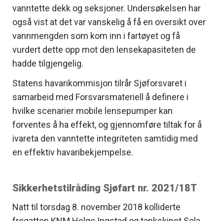
vanntette dekk og seksjoner. Undersøkelsen har
også vist at det var vanskelig å få en oversikt over
vannmengden som kom inn i fartøyet og få
vurdert dette opp mot den lensekapasiteten de
hadde tilgjengelig.
Statens havarikommisjon tilrår Sjøforsvaret i
samarbeid med Forsvarsmateriell å definere i
hvilke scenarier mobile lensepumper kan
forventes å ha effekt, og gjennomføre tiltak for å
ivareta den vanntette integriteten samtidig med
en effektiv havaribekjempelse.
Sikkerhetstilråding Sjøfart nr. 2021/18T
Natt til torsdag 8. november 2018 kolliderte
fregatten KNM Helge Ingstad og tankskipet Sola