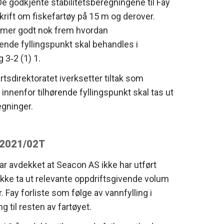
 De godkjente stabilitetsberegningene til Fay
rskrift om fiskefartøy på 15 m og derover.
ommer godt nok frem hvordan
ende fyllingspunkt skal behandles i
 3‐2 (1) 1.
rtsdirektoratet iverksetter tiltak som
innenfor tilhørende fyllingspunkt skal tas ut
egninger.
. 2021/02T
 avdekket at Seacon AS ikke har utført
 ikke ta ut relevante oppdriftsgivende volum
 Fay forliste som følge av vannfylling i
til resten av fartøyet.