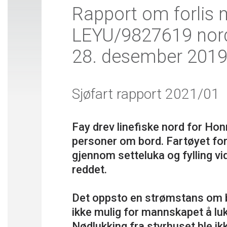
Rapport om forlis 
LEYU/9827619 nor
28. desember 201
Sjøfart rapport 2021/01
Fay drev linefiske nord for Ho
personer om bord. Fartøyet for
gjennom setteluka og fylling vi
reddet.
Det oppsto en strømstans om bo
ikke mulig for mannskapet å luk
Nødlukking fra styrhuset ble ikk