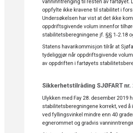
vanninntrenging til resten av fartøyet.
oppfylte ikke kravene til stabilitet i fo
Undersøkelsen har vist at det ikke k
oppdriftsgivende volum innenfor tilhør
stabilitetsberegningene jf. §§ 1‐2.18 og
Statens havarikommisjon tilrår at Sjøfa
tydeliggjør når oppdriftsgivende volum 
av oppdriften i fartøyets stabilitetsber
Sikkerhetstilråding SJØFART nr
Ulykken med Fay 28. desember 2019 har
stabilitetsberegningene korrekt, ved å
ved fyllingsvinkel mindre enn 40 grader.
egnerommet og gradvis vanninntrenging 