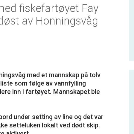
med fiskefartøyet Fay
døst av Honningsvåg
9
nningsvåg med et mannskap på tolv
liste som følge av vannfylling
dere inn i fartøyet. Mannskapet ble
rd under setting av line og det var
ke setteluken lokalt ved dødt skip.
e aktivert.