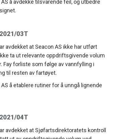
AS å avdekke tilsvarende feil, og utbedre
signet.
. 2021/03T
 avdekket at Seacon AS ikke har utført
 ikke ta ut relevante oppdriftsgivende volum
 Fay forliste som følge av vannfylling i
til resten av fartøyet.
AS å etablere rutiner for å unngå lignende
. 2021/04T
 avdekket at Sjøfartsdirektoratets kontroll
tatt ut av oppdriftsgivende volum ved