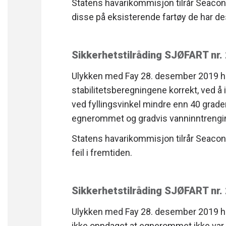
Statens havarikommisjon tilrår Seacon 
disse på eksisterende fartøy de har de
Sikkerhetstilråding SJØFART nr
Ulykken med Fay 28. desember 2019 har
stabilitetsberegningene korrekt, ved å
ved fyllingsvinkel mindre enn 40 grader.
egnerommet og gradvis vanninntrenging 
Statens havarikommisjon tilrår Seacon 
feil i fremtiden.
Sikkerhetstilråding SJØFART nr
Ulykken med Fay 28. desember 2019 har
ikke oppdaget at egnerommet ikke var 