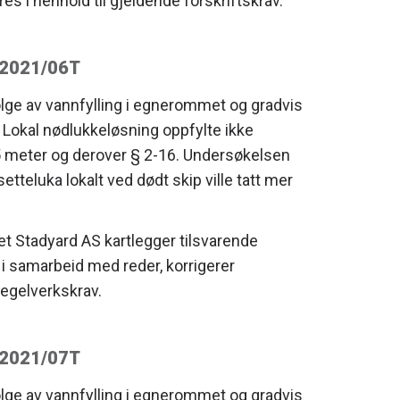
øres i henhold til gjeldende forskriftskrav.
. 2021/06T
lge av vannfylling i egnerommet og gradvis
. Lokal nødlukkeløsning oppfylte ikke
15 meter og derover § 2-16. Undersøkelsen
etteluka lokalt ved dødt skip ville tatt mer
et Stadyard AS kartlegger tilsvarende
i samarbeid med reder, korrigerer
regelverkskrav.
. 2021/07T
lge av vannfylling i egnerommet og gradvis