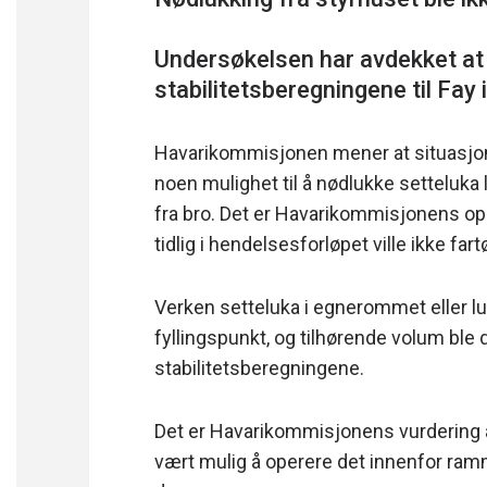
Undersøkelsen har avdekket at
Havarikommisjonen mener at situasjon
noen mulighet til å nødlukke setteluka l
fra bro. Det er Havarikommisjonens opp
tidlig i hendelsesforløpet ville ikke fart
Verken setteluka i egnerommet eller 
fyllingspunkt, og tilhørende volum ble d
stabilitetsberegningene.
Det er Havarikommisjonens vurdering at sl
vært mulig å operere det innenfor ram