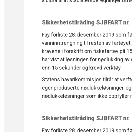
å bidra til at stabilitetsberegninger utf
Sikkerhetstilråding SJØFART nr
Fay forliste 28. desember 2019 som fø
vanninntrengning til resten av fartøyet
kravene i forskrift om fiskefartøy på 
har vist at løsningen for nødlukking av s
enn 15 sekunder og krevd verktøy.
Statens havarikommisjon tilrår at verft
egenproduserte nødlukkeløsninger, og 
nødlukkeløsninger som ikke oppfyller 
Sikkerhetstilråding SJØFART nr
Fay forliste 28. desember 2019 som fø