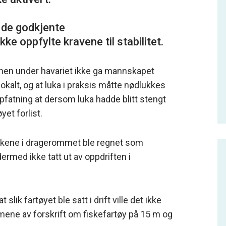
 de godkjente
en under havariet ikke ga mannskapet
okalt, og at luka i praksis måtte nødlukkes
fatning at dersom luka hadde blitt stengt
øyet forlist.
lukene i dragerommet ble regnet som
ermed ikke tatt ut av oppdriften i
ik fartøyet ble satt i drift ville det ikke
mene av forskrift om fiskefartøy på 15 m og