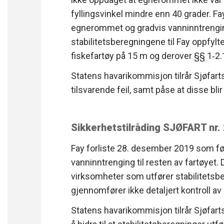
fyllingsvinkel mindre enn 40 grader. Fay
egnerommet og gradvis vanninntrenging
stabilitetsberegningene til Fay oppfylte 
fiskefartøy på 15 m og derover §§ 1‐2.1
Statens havarikommisjon tilrår Sjøfart
tilsvarende feil, samt påse at disse blir
Sikkerhetstilråding SJØFART nr
Fay forliste 28. desember 2019 som fø
vanninntrenging til resten av fartøyet. D
virksomheter som utfører stabilitetsbe
gjennomfører ikke detaljert kontroll a
Statens havarikommisjon tilrår Sjøfarts