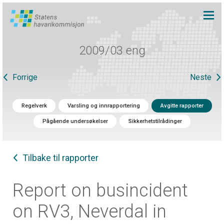
2009/03 eng
Forrige
Neste
Regelverk
Varsling og innrapportering
Avgitte rapporter
Pågående undersøkelser
Sikkerhetstilrådinger
Tilbake til rapporter
Report on busincident
on RV3, Neverdal in