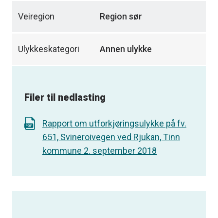
Veiregion
Region sør
Ulykkeskategori
Annen ulykke
Filer til nedlasting
Rapport om utforkjøringsulykke på fv.
651, Svineroivegen ved Rjukan, Tinn
kommune 2. september 2018