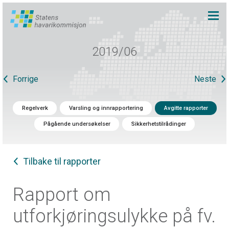
2019/06
Forrige
Neste
Regelverk
Varsling og innrapportering
Avgitte rapporter
Pågående undersøkelser
Sikkerhetstilrådinger
Tilbake til rapporter
Rapport om
utforkjøringsulykke på fv.