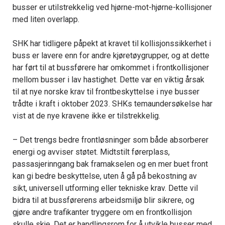
busser er utilstrekkelig ved hjørne-mot-hjørne-kollisjoner
med liten overlapp.
SHK har tidligere påpekt at kravet til kollisjonssikkerhet i
buss er lavere enn for andre kjøretøygrupper, og at dette
har ført til at bussførere har omkommet i frontkollisjoner
mellom busser i lav hastighet. Dette var en viktig årsak
til at nye norske krav til frontbeskyttelse i nye busser
trådte i kraft i oktober 2023. SHKs temaundersøkelse har
vist at de nye kravene ikke er tilstrekkelig.
– Det trengs bedre frontløsninger som både absorberer
energi og avviser støtet. Midtstilt førerplass,
passasjerinngang bak framakselen og en mer buet front
kan gi bedre beskyttelse, uten å gå på bekostning av
sikt, universell utforming eller tekniske krav. Dette vil
bidra til at bussførerens arbeidsmiljø blir sikrere, og
gjøre andre trafikanter tryggere om en frontkollisjon
skulle skje. Det er handlingsrom for å utvikle busser med