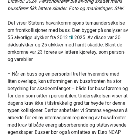
Eidsvoll 2024. Personbilfører ble alvorlig skadet mens
bussfører fikk lettere skader. Foto og markeringer: SHK
Det viser Statens havarikommisjons temaundersøkelse
om frontkollisjoner med buss. Den bygger på analyser av
55 alvorlige ulykker fra 2012
til
2025. Av disse var 30
dødsulykker og 25 ulykker med hardt skadde. Blant de
omkomne var 23 førere av lettere kjøretøy, som person-
og varebiler.
– Når en buss og en personbil treffer hverandre med
liten overlapp, kan utformingen av bussfronten ha stor
betydning for skadeomfanget – både for bussføreren og
for dem som sitter i personbilen. Undersøkelsen viser at
dagens krav ikke i tilstrekkelig grad tar høyde for denne
typen kollisjoner. Derfor anbefaler vi Statens vegvesen å
arbeide for en ny internasjonal regulering av bussfronter,
med krav til både energiabsorberende og støtavvisende
egenskaper. Busser bør også omfattes av Euro NCAP