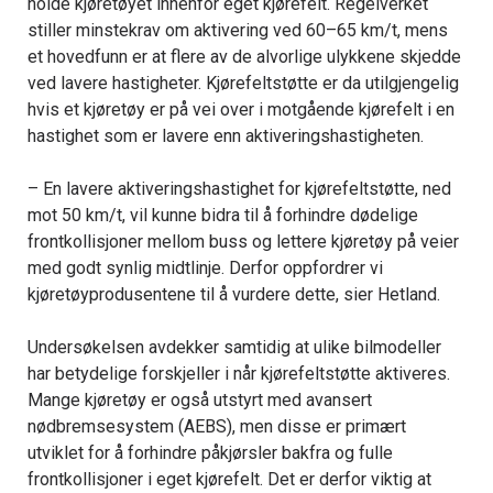
holde kjøretøyet innenfor eget kjørefelt. Regelverket
stiller minstekrav om aktivering ved 60–65 km/t, mens
et hovedfunn er at flere av de alvorlige ulykkene skjedde
ved lavere hastigheter. Kjørefeltstøtte er da utilgjengelig
hvis et kjøretøy er på vei over i motgående kjørefelt i en
hastighet som er lavere enn aktiveringshastigheten.
– En lavere aktiveringshastighet for kjørefeltstøtte, ned
mot 50 km/t, vil kunne bidra til å forhindre dødelige
frontkollisjoner mellom buss og lettere kjøretøy på veier
med godt synlig midtlinje. Derfor oppfordrer vi
kjøretøyprodusentene til å vurdere dette, sier Hetland.
Undersøkelsen avdekker samtidig at ulike bilmodeller
har betydelige forskjeller i når kjørefeltstøtte aktiveres.
Mange kjøretøy er også utstyrt med avansert
nødbremsesystem (AEBS), men disse er primært
utviklet for å forhindre påkjørsler bakfra og fulle
frontkollisjoner i eget kjørefelt. Det er derfor viktig at