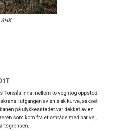
: SHK
/01T
ngs Tonsåslinna mellom to vogntog oppstod
 skrens i utgangen av en slak kurve, sakset
ibanen på ulykkesstedet var dekket av en
reren som kom fra et område med bar vei,
fartsgrensen.