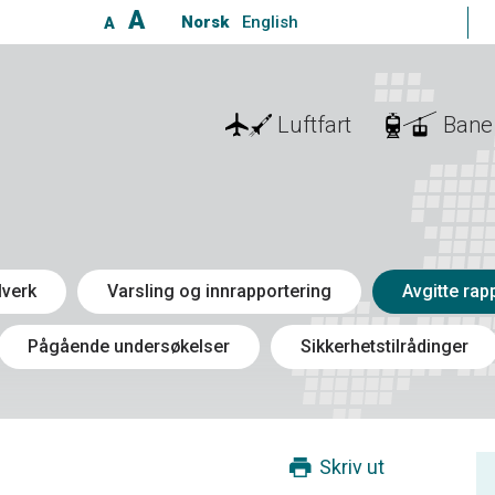
A
Norsk
English
A
Luftfart
Bane
lverk
Varsling og innrapportering
Avgitte rap
Pågående undersøkelser
Sikkerhetstilrådinger
Skriv ut