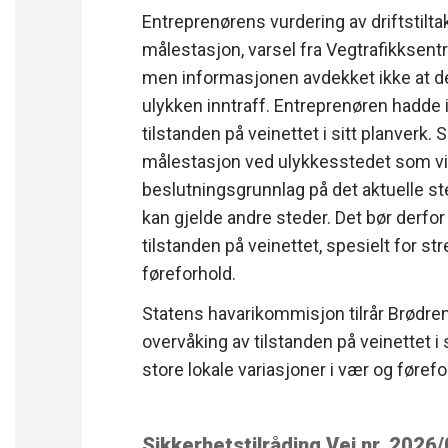
Entreprenørens vurdering av driftstiltak
målestasjon, varsel fra Vegtrafikksen
men informasjonen avdekket ikke at det
ulykken inntraff. Entreprenøren hadde 
tilstanden på veinettet i sitt planverk.
målestasjon ved ulykkesstedet som vil b
beslutningsgrunnlag på det aktuelle s
kan gjelde andre steder. Det bør derfor
tilstanden på veinettet, spesielt for st
føreforhold.
Statens havarikommisjon tilrår Brødren
overvåking av tilstanden på veinettet i 
store lokale variasjoner i vær og førefo
Sikkerhetstilråding Vei nr. 2026