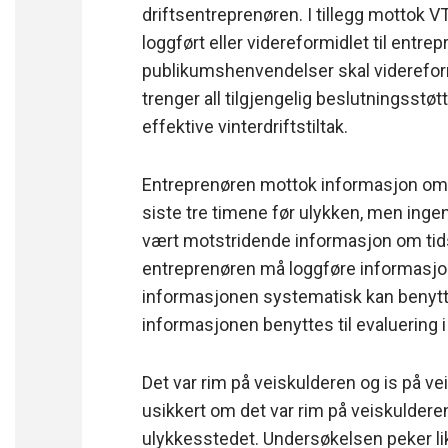
driftsentreprenøren. I tillegg mottok V
loggført eller videreformidlet til entrepr
publikumshenvendelser skal viderefo
trenger all tilgjengelig beslutningsstøt
effektive vinterdriftstiltak.
Entreprenøren mottok informasjon om gl
siste tre timene før ulykken, men ingen
vært motstridende informasjon om tids
entreprenøren må loggføre informasjone
informasjonen systematisk kan benyttes 
informasjonen benyttes til evaluering i 
Det var rim på veiskulderen og is på ve
usikkert om det var rim på veiskuldere
ulykkesstedet. Undersøkelsen peker lik