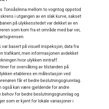
ngs Tonsåslinna mellom to vogntog oppstod
 skrens i utgangen av en slak kurve, sakset
ibanen på ulykkesstedet var dekket av en
reren som kom fra et område med bar vei,
fartsgrensen.
 var basert på visuell inspeksjon, data fra
 trafikant, men informasjonen avdekket
rekningen hvor ulykken inntraff.
iner for overvåking av tilstanden på
 ulykken etableres en målestasjon ved
eprenøren får et bedre beslutningsgrunnlag.
 også kan være gjeldende for andre
re behov for bedre beslutningsgrunnlag og
ger som er kjent for lokale variasjoner i