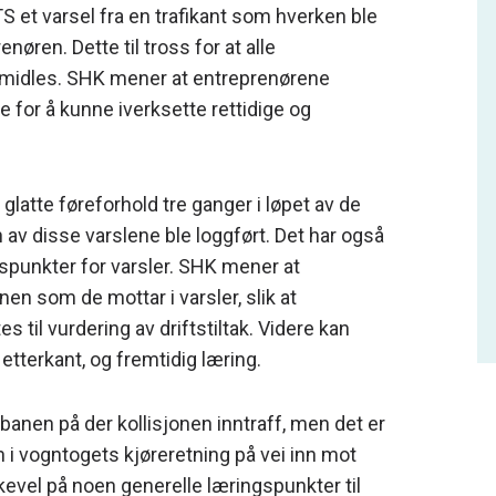
TS et varsel fra en trafikant som hverken ble
enøren. Dette til tross for at alle
rmidles. SHK mener at entreprenørene
te for å kunne iverksette rettidige og
atte føreforhold tre ganger i løpet av de
 av disse varslene ble loggført. Det har også
punkter for varsler. SHK mener at
n som de mottar i varsler, slik at
til vurdering av driftstiltak. Videre kan
etterkant, og fremtidig læring.
ibanen på der kollisjonen inntraff, men det er
n i vogntogets kjøreretning på vei inn mot
evel på noen generelle læringspunkter til