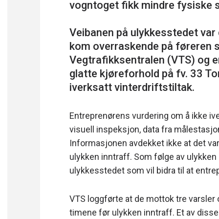
vogntoget fikk mindre fysiske 
Veibanen på ulykkesstedet var d
kom overraskende på føreren s
Vegtrafikksentralen (VTS) og e
glatte kjøreforhold på fv. 33 T
Entreprenørens vurdering om å ikke iver
visuell inspeksjon, data fra målestasj
Informasjonen avdekket ikke at det var
ulykken inntraff. Som følge av ulykken
ulykkesstedet som vil bidra til at entr
VTS loggførte at de mottok tre varsler
timene før ulykken inntraff. Et av disse