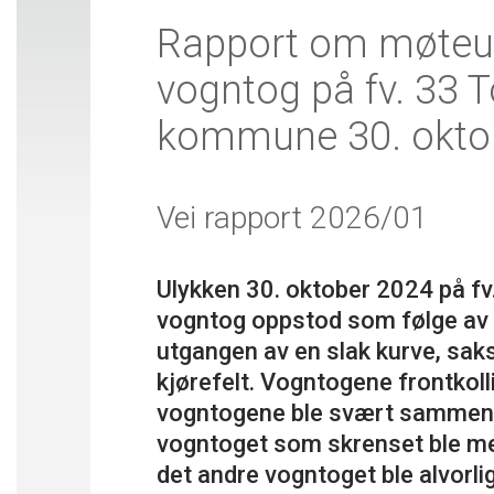
Rapport om møteu
vogntog på fv. 33 T
kommune 30. okto
Vei rapport 2026/01
Ulykken 30. oktober 2024 på fv
vogntog oppstod som følge av a
utgangen av en slak kurve, sa
kjørefelt. Vogntogene frontkoll
vogntogene ble svært sammentry
vogntoget som skrenset ble meg
det andre vogntoget ble alvorli