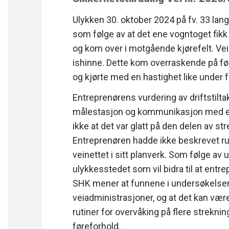
Ulykken 30. oktober 2024 på fv. 33 la
som følge av at det ene vogntoget fikk
og kom over i motgående kjørefelt. Ve
ishinne. Dette kom overraskende på fø
og kjørte med en hastighet like under 
Entreprenørens vurdering av driftstiltak
målestasjon og kommunikasjon med en
ikke at det var glatt på den delen av st
Entreprenøren hadde ikke beskrevet rut
veinettet i sitt planverk. Som følge av
ulykkesstedet som vil bidra til at entr
SHK mener at funnene i undersøkelsen
veiadministrasjoner, og at det kan væ
rutiner for overvåking på flere streknin
føreforhold.