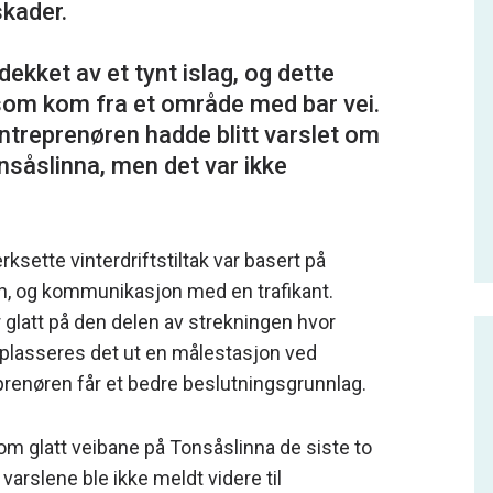
skader.
ekket av et tynt islag, og dette
om kom fra et område med bar vei.
ntreprenøren hadde blitt varslet om
onsåslinna, men det var ikke
ksette vinterdriftstiltak var basert på
on, og kommunikasjon med en trafikant.
 glatt på den delen av strekningen hvor
 plasseres det ut en målestasjon ved
eprenøren får et bedre beslutningsgrunnlag.
 om glatt veibane på Tonsåslinna de siste to
 varslene ble ikke meldt videre til