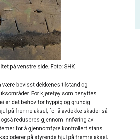
eltet på venstre side. Foto: SHK
å være bevisst dekkenes tilstand og
bruksområder. For kjøretøy som benyttes
i er det behov for hyppig og grundig
jul på fremre aksel, for å avdekke skader så
n også reduseres gjennom innføring av
stemer for å gjennomføre kontrollert stans
sploderer på styrende hjul på fremre aksel.