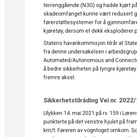
terrenggående (N3G) og hadde kjørt på
skadeomfanget kunne vært redusert gje
førerstøttesystemer for å gjennomføre
kjøretøy, dersom et dekk eksploderer p
Statens havarikommisjon tilrår at Sta
fra denne undersøkelsen i arbeidsgru
Automated/Autonomous and Connected
å bedre sikkerheten på tyngre kjøretø
fremre aksel.
Sikkerhetstilråding Vei nr. 2022
Ulykken 14. mai 2021 på rv. 159 i Løre
punkterte på det venstre hjulet på fra
km/t. Føreren av vogntoget omkom. So