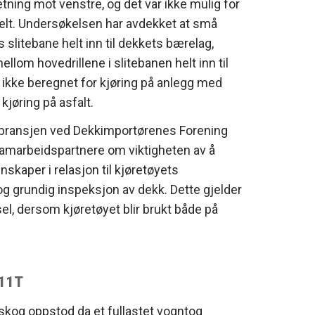
tning mot venstre, og det var ikke mulig for
felt. Undersøkelsen har avdekket at små
s slitebane helt inn til dekkets bærelag,
llom hovedrillene i slitebanen helt inn til
 ikke beregnet for kjøring på anlegg med
jøring på asfalt.
kkbransjen ved Dekkimportørenes Forening
amarbeidspartnere om viktigheten av å
skaper i relasjon til kjøretøyets
g grundig inspeksjon av dekk. Dette gjelder
el, dersom kjøretøyet blir brukt både på
/11T
nskog oppstod da et fullastet vogntog