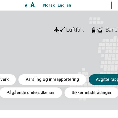
A
Norsk
English
A
Luftfart
Bane
lverk
Varsling og innrapportering
Avgitte rap
Pågående undersøkelser
Sikkerhetstilrådinger