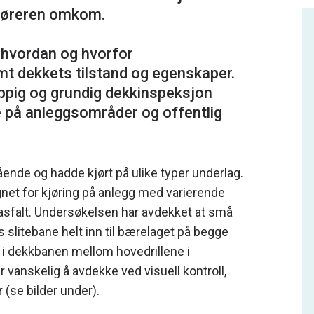
 føreren omkom.
 hvordan og hvorfor
t dekkets tilstand og egenskaper.
yppig og grundig dekkinspeksjon
 på anleggsområder og offentlig
ende og hadde kjørt på ulike typer underlag.
net for kjøring på anlegg med varierende
asfalt. Undersøkelsen har avdekket at små
s slitebane helt inn til bærelaget på begge
 i dekkbanen mellom hovedrillene i
 er vanskelig å avdekke ved visuell kontroll,
 (se bilder under).