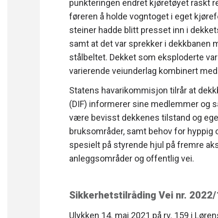
punkteringen endret kjøretøyet raskt re
føreren å holde vogntoget i eget kjøre
steiner hadde blitt presset inn i dekket
samt at det var sprekker i dekkbanen me
stålbeltet. Dekket som eksploderte var
varierende veiunderlag kombinert med k
Statens havarikommisjon tilrår at de
(DIF) informerer sine medlemmer og s
være bevisst dekkenes tilstand og egen
bruksområder, samt behov for hyppig o
spesielt på styrende hjul på fremre aks
anleggsområder og offentlig vei.
Sikkerhetstilråding Vei nr. 2022
Ulykken 14. mai 2021 på rv. 159 i Løre