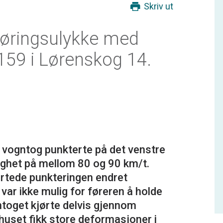
Skriv ut
jøringsulykke med
159 i Lørenskog 14.
t vogntog punkterte på det venstre
tighet på mellom 80 og 90 km/t.
rtede punkteringen endret
 var ikke mulig for føreren å holde
ntoget kjørte delvis gjennom
huset fikk store deformasjoner i