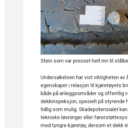
Stein som var presset helt inn til stålb
Undersøkelsen har vist viktigheten av 
egenskaper i relasjon til kjøretøyets 
både på anleggsområder og offentlig ve
dekkinspeksjon, spesielt på styrende h
tidlig som mulig. Skadepotensialet ka
tekniske løsninger eller førerstøttesy
med tyngre kjøretøy, dersom et dekk ek