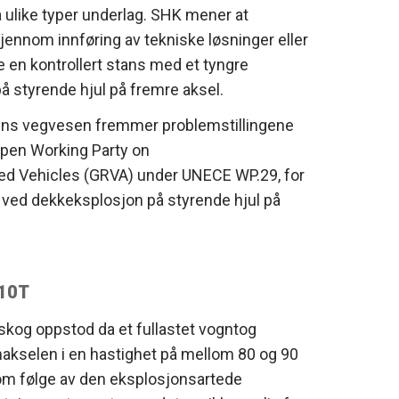
 ulike typer underlag. SHK mener at
nnom innføring av tekniske løsninger eller
 en kontrollert stans med et tyngre
å styrende hjul på fremre aksel.
tens vegvesen fremmer problemstillingene
ppen Working Party on
 Vehicles (GRVA) under UNECE WP.29, for
y ved dekkeksplosjon på styrende hjul på
/10T
nskog oppstod da et fullastet vogntog
makselen i en hastighet på mellom 80 og 90
m følge av den eksplosjonsartede